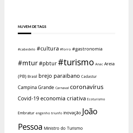
NUVEM DE TAGS
#cultura
#gastronomia
#cabedelo
#forro
#turismo
#mtur
#pbtur
Areia
Anac
brejo paraibano
(PB)
Brasil
Cadastur
coronavírus
Campina Grande
Carnaval
economia criativa
Covid-19
Ecoturismo
João
inovação
Embratur
engenho triunfo
Pessoa
Ministro do Turismo