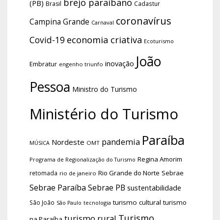
brejo paraibano
(PB)
Brasil
Cadastur
coronavírus
Campina Grande
Carnaval
economia criativa
Covid-19
Ecoturismo
João
inovação
Embratur
engenho triunfo
Pessoa
Ministro do Turismo
Ministério do Turismo
Paraíba
pandemia
Nordeste
OMT
MÚSICA
Regina Amorim
Programa de Regionalização do Turismo
Rio Grande do Norte
Sebrae
retomada
rio de janeiro
Sebrae Paraíba
Sebrae PB
sustentabilidade
turismo cultural
turismo
São João
tecnologia
São Paulo
Turismo
turismo rural
na Paraíba