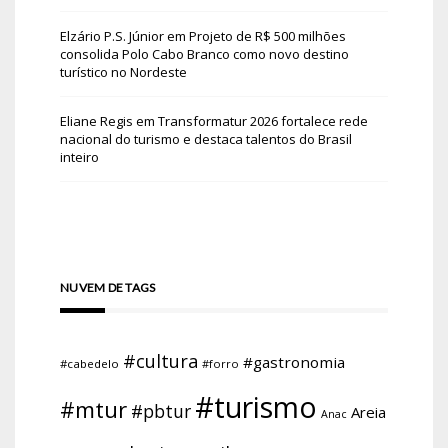
Elzário P.S. Júnior
em
Projeto de R$ 500 milhões
consolida Polo Cabo Branco como novo destino
turístico no Nordeste
Eliane Regis
em
Transformatur 2026 fortalece rede
nacional do turismo e destaca talentos do Brasil
inteiro
NUVEM DE TAGS
#cultura
#gastronomia
#cabedelo
#forro
#turismo
#mtur
#pbtur
Areia
Anac