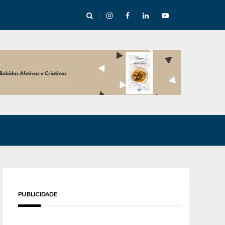
cha abre mentoria de storytelling com 10 vagas
PUBLICIDADE