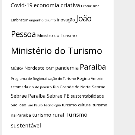
economia criativa
Covid-19
Ecoturismo
João
inovação
Embratur
engenho triunfo
Pessoa
Ministro do Turismo
Ministério do Turismo
Paraíba
pandemia
Nordeste
OMT
MÚSICA
Regina Amorim
Programa de Regionalização do Turismo
Rio Grande do Norte
Sebrae
retomada
rio de janeiro
Sebrae Paraíba
Sebrae PB
sustentabilidade
turismo cultural
turismo
São João
tecnologia
São Paulo
Turismo
turismo rural
na Paraíba
sustentável