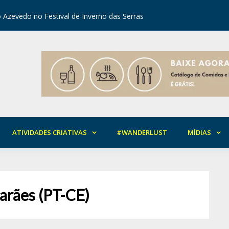
 Azevedo no Festival de Inverno das Serras
orial da Solidariedade em Areia
Mirian Ro
ATIVIDADES CRIATIVAS
#WANDERLUST
MÍDIAS
arães (PT-CE)