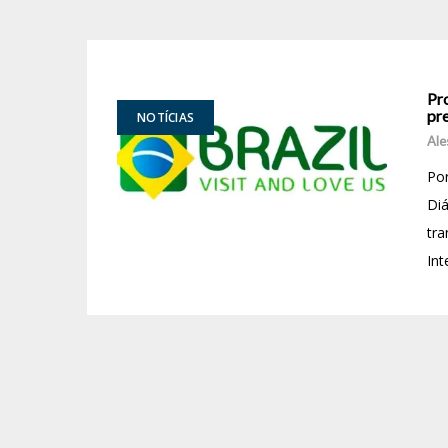
Pro
pr
NOTÍCIAS
Ale
Por
Diá
tra
Int