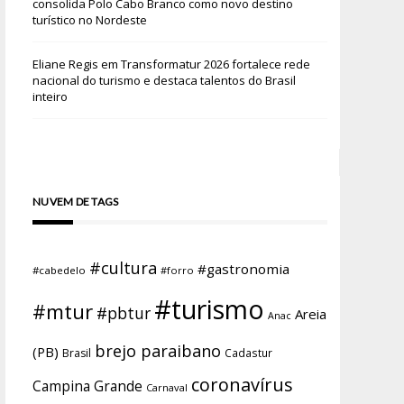
consolida Polo Cabo Branco como novo destino
turístico no Nordeste
Eliane Regis
em
Transformatur 2026 fortalece rede
nacional do turismo e destaca talentos do Brasil
inteiro
NUVEM DE TAGS
#cultura
#gastronomia
#cabedelo
#forro
#turismo
#mtur
#pbtur
Areia
Anac
brejo paraibano
(PB)
Brasil
Cadastur
coronavírus
Campina Grande
Carnaval