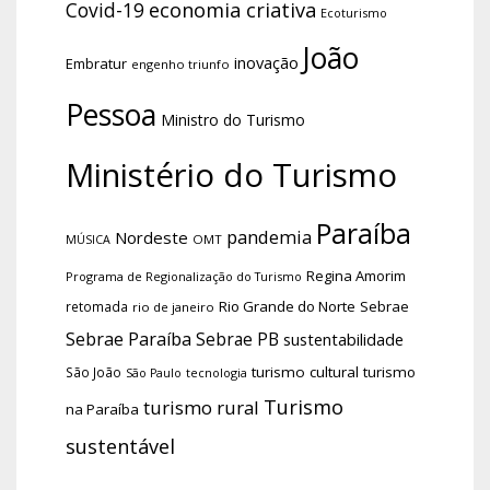
economia criativa
Covid-19
Ecoturismo
João
inovação
Embratur
engenho triunfo
Pessoa
Ministro do Turismo
Ministério do Turismo
Paraíba
pandemia
Nordeste
OMT
MÚSICA
Regina Amorim
Programa de Regionalização do Turismo
Rio Grande do Norte
Sebrae
retomada
rio de janeiro
Sebrae Paraíba
Sebrae PB
sustentabilidade
turismo cultural
turismo
São João
tecnologia
São Paulo
Turismo
turismo rural
na Paraíba
sustentável