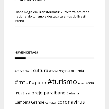
Eliane Regis
em
Transformatur 2026 fortalece rede
nacional do turismo e destaca talentos do Brasil
inteiro
NUVEM DE TAGS
#cultura
#gastronomia
#cabedelo
#forro
#turismo
#mtur
#pbtur
Areia
Anac
brejo paraibano
(PB)
Brasil
Cadastur
coronavírus
Campina Grande
Carnaval