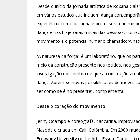
Desde o início da jornada artística de Roxana Gala
em vários estudos que incluem dança contemporân
experiência como bailarina e professora que me per
dança e nas trajetórias únicas das pessoas, comec
movimento e o potencial humano chamado: ‘A natur
“A natureza da força” é um laboratório, que os par
meio da construção presente nos tecidos, nos gest
investigação nos lembra de que a construção atua
dança. Abrem-se novas possibilidades de mover qu
ser como se é no presente”, complementa.
Deste o coração do movimento
Jenny Ocampo é coreógrafa, dançarina, improvisa
Nascida e criada em Cali, Colômbia. Em 2000 mu
Folkwang University of the Arts, Essen. Durante o