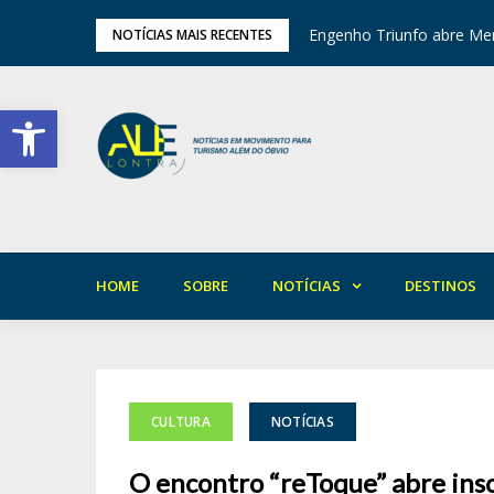
tival de Inverno das Serras
Engenho Triunfo abre Mem
NOTÍCIAS MAIS RECENTES
Barra de Ferramentas Aberta
HOME
SOBRE
NOTÍCIAS
DESTINOS
CULTURA
NOTÍCIAS
O encontro “reToque” abre insc