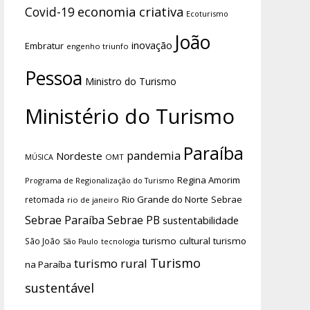
economia criativa
Covid-19
Ecoturismo
João
inovação
Embratur
engenho triunfo
Pessoa
Ministro do Turismo
Ministério do Turismo
Paraíba
pandemia
Nordeste
OMT
MÚSICA
Regina Amorim
Programa de Regionalização do Turismo
Rio Grande do Norte
Sebrae
retomada
rio de janeiro
Sebrae Paraíba
Sebrae PB
sustentabilidade
turismo cultural
turismo
São João
tecnologia
São Paulo
Turismo
turismo rural
na Paraíba
sustentável