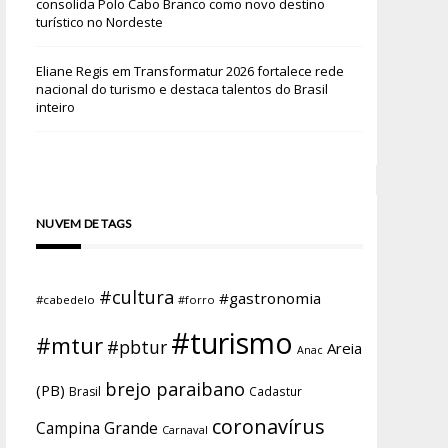
consolida Polo Cabo Branco como novo destino
turístico no Nordeste
Eliane Regis
em
Transformatur 2026 fortalece rede
nacional do turismo e destaca talentos do Brasil
inteiro
NUVEM DE TAGS
#cultura
#gastronomia
#cabedelo
#forro
#turismo
#mtur
#pbtur
Areia
Anac
brejo paraibano
(PB)
Brasil
Cadastur
coronavírus
Campina Grande
Carnaval