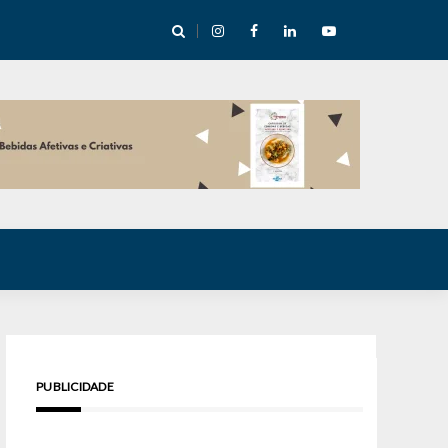
cha abre mentoria de storytelling com 10 vagas
PUBLICIDADE