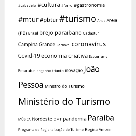
#cultura
#gastronomia
#cabedelo
#forro
#turismo
#mtur
#pbtur
Areia
Anac
brejo paraibano
(PB)
Brasil
Cadastur
coronavírus
Campina Grande
Carnaval
economia criativa
Covid-19
Ecoturismo
João
inovação
Embratur
engenho triunfo
Pessoa
Ministro do Turismo
Ministério do Turismo
Paraíba
pandemia
Nordeste
OMT
MÚSICA
Regina Amorim
Programa de Regionalização do Turismo