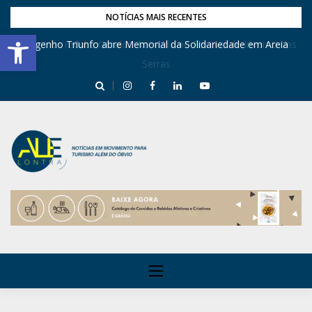
NOTÍCIAS MAIS RECENTES
Barra de Ferramentas Aberta
Dona Inês recebe Geraldo Azevedo no Festival de Inverno das
Engenho Triunfo abre Memorial da Solidariedade em Areia
Serras