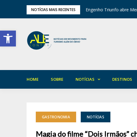
tival de Inverno das Serras
Engenho Triunfo abre Mem
NOTÍCIAS MAIS RECENTES
Barra de Ferramentas Aberta
HOME
SOBRE
NOTÍCIAS
DESTINOS
GASTRONOMIA
NOTÍCIAS
Magia do filme “Dois Irmãos” 