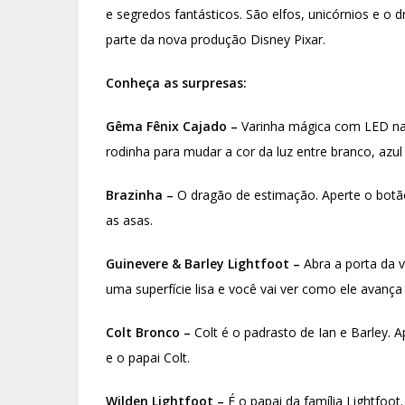
e segredos fantásticos. São elfos, unicórnios e o
parte da nova produção Disney Pixar.
Conheça as surpresas:
Gêma Fênix Cajado –
Varinha mágica com LED na 
rodinha para mudar a cor da luz entre branco, azul 
Brazinha –
O dragão de estimação. Aperte o botã
as asas.
Guinevere & Barley Lightfoot –
Abra a porta da v
uma superfície lisa e você vai ver como ele avanç
Colt Bronco –
Colt é o padrasto de Ian e Barley. A
e o papai Colt.
Wilden Lightfoot –
É o papai da família Lightfoo