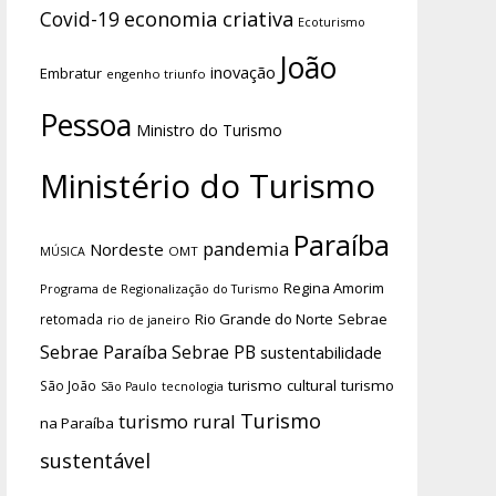
economia criativa
Covid-19
Ecoturismo
João
inovação
Embratur
engenho triunfo
Pessoa
Ministro do Turismo
Ministério do Turismo
Paraíba
pandemia
Nordeste
OMT
MÚSICA
Regina Amorim
Programa de Regionalização do Turismo
Rio Grande do Norte
Sebrae
retomada
rio de janeiro
Sebrae Paraíba
Sebrae PB
sustentabilidade
turismo cultural
turismo
São João
tecnologia
São Paulo
Turismo
turismo rural
na Paraíba
sustentável