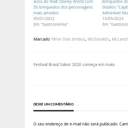
anos do Walt Disney World com
brinquedos do
50 brinquedos dos personagens
Studios “Capi
mais amados
Admirável M
05/01/2022
15/05/2024
Em "Gastronomia"
Em "Gastron
Marcado
Filme Dois Irmãos
,
McDonald's
,
McLanch
Festival Brasil Sabor 2020 começa em maio
DEIXE UM COMENTÁRIO
O seu endereço de e-mail não será publicado.
Cam