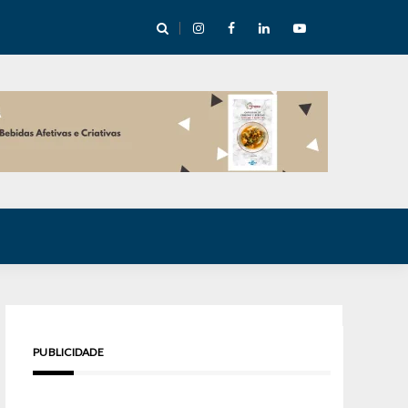
cha abre mentoria de storytelling com 10 vagas
PUBLICIDADE