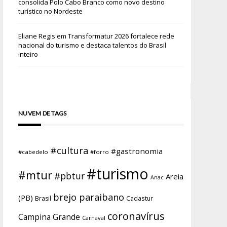
consolida Polo Cabo Branco como novo destino
turístico no Nordeste
Eliane Regis
em
Transformatur 2026 fortalece rede
nacional do turismo e destaca talentos do Brasil
inteiro
NUVEM DE TAGS
#cultura
#gastronomia
#cabedelo
#forro
#turismo
#mtur
#pbtur
Areia
Anac
brejo paraibano
(PB)
Brasil
Cadastur
coronavírus
Campina Grande
Carnaval