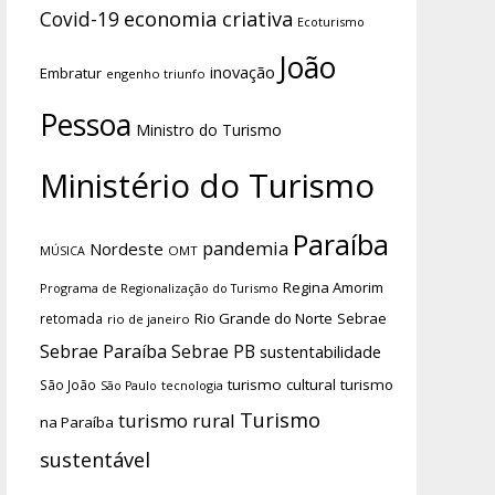
economia criativa
Covid-19
Ecoturismo
João
inovação
Embratur
engenho triunfo
Pessoa
Ministro do Turismo
Ministério do Turismo
Paraíba
pandemia
Nordeste
OMT
MÚSICA
Regina Amorim
Programa de Regionalização do Turismo
Rio Grande do Norte
Sebrae
retomada
rio de janeiro
Sebrae Paraíba
Sebrae PB
sustentabilidade
turismo cultural
turismo
São João
tecnologia
São Paulo
Turismo
turismo rural
na Paraíba
sustentável