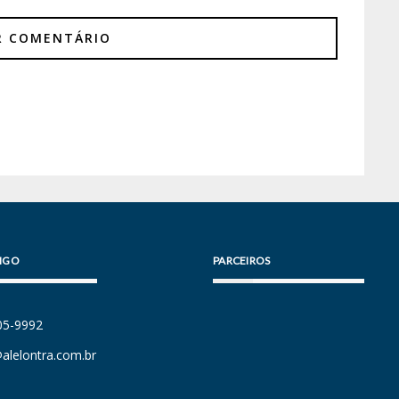
IGO
PARCEIROS
105-9992
alelontra.com.br