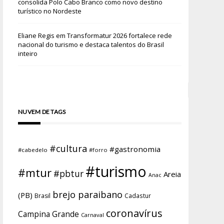
consolida Polo Cabo Branco como novo destino
turístico no Nordeste
Eliane Regis
em
Transformatur 2026 fortalece rede
nacional do turismo e destaca talentos do Brasil
inteiro
NUVEM DE TAGS
#cultura
#gastronomia
#cabedelo
#forro
#turismo
#mtur
#pbtur
Areia
Anac
brejo paraibano
(PB)
Brasil
Cadastur
coronavírus
Campina Grande
Carnaval