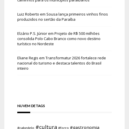
caminhos para os municípios paraibanos
Luiz Roberto
em
Sousa lança primeiros vinhos finos
produzidos no sertão da Paraíba
Elzário P.S. Júnior
em
Projeto de R$ 500 milhões
consolida Polo Cabo Branco como novo destino
turístico no Nordeste
Eliane Regis
em
Transformatur 2026 fortalece rede
nacional do turismo e destaca talentos do Brasil
inteiro
NUVEM DE TAGS
#cultura
#gastronomia
#cabedelo
#forro