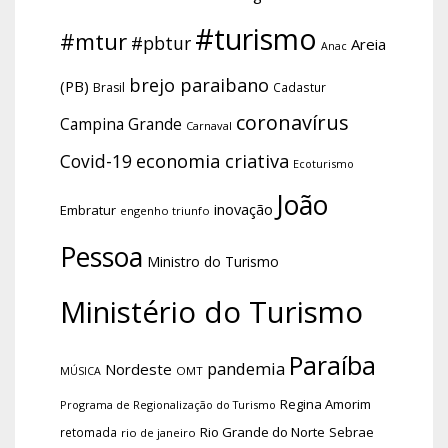
#turismo
#mtur
#pbtur
Areia
Anac
brejo paraibano
(PB)
Brasil
Cadastur
coronavírus
Campina Grande
Carnaval
economia criativa
Covid-19
Ecoturismo
João
inovação
Embratur
engenho triunfo
Pessoa
Ministro do Turismo
Ministério do Turismo
Paraíba
pandemia
Nordeste
OMT
MÚSICA
Regina Amorim
Programa de Regionalização do Turismo
Rio Grande do Norte
Sebrae
retomada
rio de janeiro