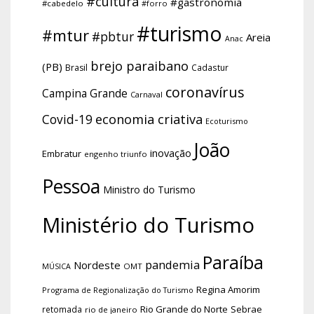
#cultura
#gastronomia
#cabedelo
#forro
#turismo
#mtur
#pbtur
Areia
Anac
brejo paraibano
(PB)
Brasil
Cadastur
coronavírus
Campina Grande
Carnaval
economia criativa
Covid-19
Ecoturismo
João
inovação
Embratur
engenho triunfo
Pessoa
Ministro do Turismo
Ministério do Turismo
Paraíba
pandemia
Nordeste
OMT
MÚSICA
Regina Amorim
Programa de Regionalização do Turismo
Rio Grande do Norte
Sebrae
retomada
rio de janeiro