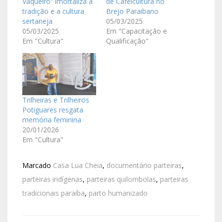
Vaqueiro” imortaliza a
de Cafeicultura no
tradição e a cultura
Brejo Paraibano
sertaneja
05/03/2025
05/03/2025
Em "Capacitação e
Em "Cultura"
Qualificação"
Trilheiras e Trilheiros
Potiguares resgata
memória feminina
20/01/2026
Em "Cultura"
Marcado
Casa Lua Cheia
,
documentário parteiras
,
parteiras indígenas
,
parteiras quilombolas
,
parteiras
tradicionais paraíba
,
parto humanizado