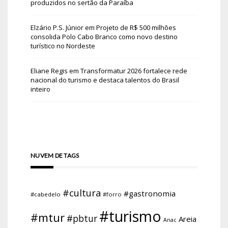
produzidos no sertão da Paraíba
Elzário P.S. Júnior
em
Projeto de R$ 500 milhões
consolida Polo Cabo Branco como novo destino
turístico no Nordeste
Eliane Regis
em
Transformatur 2026 fortalece rede
nacional do turismo e destaca talentos do Brasil
inteiro
NUVEM DE TAGS
#cultura
#gastronomia
#cabedelo
#forro
#turismo
#mtur
#pbtur
Areia
Anac