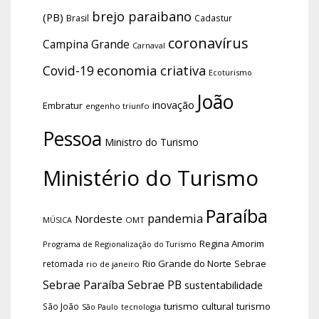
brejo paraibano
(PB)
Brasil
Cadastur
coronavírus
Campina Grande
Carnaval
economia criativa
Covid-19
Ecoturismo
João
inovação
Embratur
engenho triunfo
Pessoa
Ministro do Turismo
Ministério do Turismo
Paraíba
pandemia
Nordeste
OMT
MÚSICA
Regina Amorim
Programa de Regionalização do Turismo
Rio Grande do Norte
Sebrae
retomada
rio de janeiro
Sebrae Paraíba
Sebrae PB
sustentabilidade
turismo cultural
turismo
São João
tecnologia
São Paulo