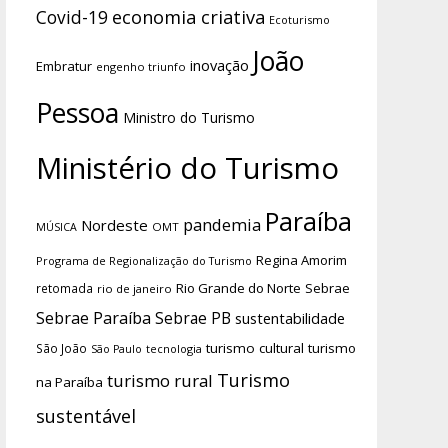
economia criativa
Covid-19
Ecoturismo
João
inovação
Embratur
engenho triunfo
Pessoa
Ministro do Turismo
Ministério do Turismo
Paraíba
pandemia
Nordeste
OMT
MÚSICA
Regina Amorim
Programa de Regionalização do Turismo
Rio Grande do Norte
Sebrae
retomada
rio de janeiro
Sebrae Paraíba
Sebrae PB
sustentabilidade
turismo cultural
turismo
São João
tecnologia
São Paulo
Turismo
turismo rural
na Paraíba
sustentável