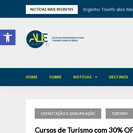
tival de Inverno das Serras
Engenho Triunfo abre Mem
NOTÍCIAS MAIS RECENTES
Barra de Ferramentas Aberta
HOME
SOBRE
NOTÍCIAS
DESTINOS
CAPACITAÇÃO E QUALIFICAÇÃO
TURISMO
Cursos de Turismo com 30% OFF