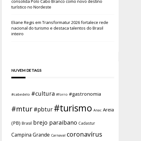
consolida Polo Cabo Branco como novo destino
turístico no Nordeste
Eliane Regis
em
Transformatur 2026 fortalece rede
nacional do turismo e destaca talentos do Brasil
inteiro
NUVEM DE TAGS
#cultura
#gastronomia
#cabedelo
#forro
#turismo
#mtur
#pbtur
Areia
Anac
brejo paraibano
(PB)
Brasil
Cadastur
coronavírus
Campina Grande
Carnaval