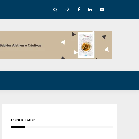
cha abre mentoria de storytelling com 10 vagas
PUBLICIDADE