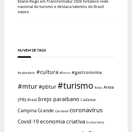
Eliane Regis
em
Transformatur 2026 fortalece rede
nacional do turismo e destaca talentos do Brasil
inteiro
NUVEM DE TAGS
#cultura
#gastronomia
#cabedelo
#forro
#turismo
#mtur
#pbtur
Areia
Anac
brejo paraibano
(PB)
Brasil
Cadastur
coronavírus
Campina Grande
Carnaval
economia criativa
Covid-19
Ecoturismo