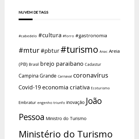
NUVEM DE TAGS
#cultura
#gastronomia
#cabedelo
#forro
#turismo
#mtur
#pbtur
Areia
Anac
brejo paraibano
(PB)
Brasil
Cadastur
coronavírus
Campina Grande
Carnaval
economia criativa
Covid-19
Ecoturismo
João
inovação
Embratur
engenho triunfo
Pessoa
Ministro do Turismo
Ministério do Turismo