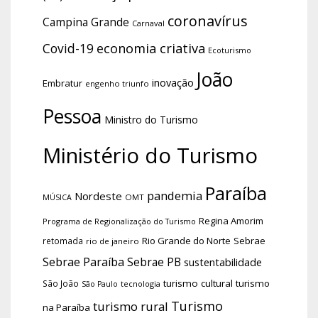
coronavírus
Campina Grande
Carnaval
economia criativa
Covid-19
Ecoturismo
João
inovação
Embratur
engenho triunfo
Pessoa
Ministro do Turismo
Ministério do Turismo
Paraíba
pandemia
Nordeste
OMT
MÚSICA
Regina Amorim
Programa de Regionalização do Turismo
Rio Grande do Norte
Sebrae
retomada
rio de janeiro
Sebrae Paraíba
Sebrae PB
sustentabilidade
turismo cultural
turismo
São João
tecnologia
São Paulo
Turismo
turismo rural
na Paraíba