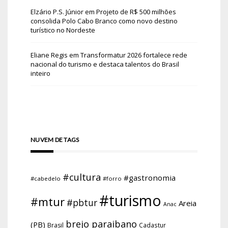
Elzário P.S. Júnior
em
Projeto de R$ 500 milhões
consolida Polo Cabo Branco como novo destino
turístico no Nordeste
Eliane Regis
em
Transformatur 2026 fortalece rede
nacional do turismo e destaca talentos do Brasil
inteiro
NUVEM DE TAGS
#cultura
#gastronomia
#cabedelo
#forro
#turismo
#mtur
#pbtur
Areia
Anac
brejo paraibano
(PB)
Brasil
Cadastur