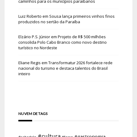
caminhos para os municípios paraibanos
Luiz Roberto
em
Sousa lança primeiros vinhos finos
produzidos no sertão da Paraíba
Elzário P.S. Júnior
em
Projeto de R$ 500 milhões
consolida Polo Cabo Branco como novo destino
turístico no Nordeste
Eliane Regis
em
Transformatur 2026 fortalece rede
nacional do turismo e destaca talentos do Brasil
inteiro
NUVEM DE TAGS
#cultura
#gastronomia
#cabedelo
#forro