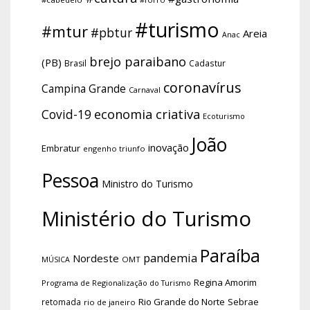
#turismo
#mtur
#pbtur
Areia
Anac
brejo paraibano
(PB)
Brasil
Cadastur
coronavírus
Campina Grande
Carnaval
economia criativa
Covid-19
Ecoturismo
João
inovação
Embratur
engenho triunfo
Pessoa
Ministro do Turismo
Ministério do Turismo
Paraíba
pandemia
Nordeste
OMT
MÚSICA
Regina Amorim
Programa de Regionalização do Turismo
Rio Grande do Norte
Sebrae
retomada
rio de janeiro