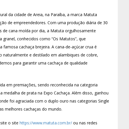
ral da cidade de Areia, na Paraíba, a marca Matuta
eração de empreendedores. Com uma produção diária de 30
as de cana moída por dia, a Matuta orgulhosamente
a granel, conhecidos como “Os Matutos”, que
a famosa cachaça brejeira. A cana-de-açúcar crua é
o naturalmente e destilado em alambiques de cobre,
ernos para garantir uma cachaça de qualidade
da em premiações, sendo reconhecida na categoria
 a medalha de prata na Expo Cachaça. Além disso, ganhou
 onde foi agraciada com o duplo ouro nas categorias Single
das melhores cachaças do mundo.
site o site
https://www.matuta.com.br/
ou nas redes