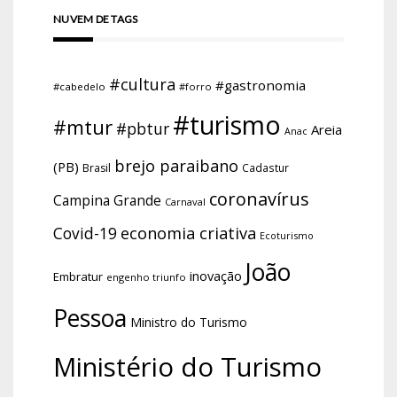
NUVEM DE TAGS
#cultura
#gastronomia
#cabedelo
#forro
#turismo
#mtur
#pbtur
Areia
Anac
brejo paraibano
(PB)
Brasil
Cadastur
coronavírus
Campina Grande
Carnaval
economia criativa
Covid-19
Ecoturismo
João
inovação
Embratur
engenho triunfo
Pessoa
Ministro do Turismo
Ministério do Turismo