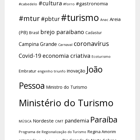
#cultura
#gastronomia
#cabedelo
#forro
#turismo
#mtur
#pbtur
Areia
Anac
brejo paraibano
(PB)
Brasil
Cadastur
coronavírus
Campina Grande
Carnaval
economia criativa
Covid-19
Ecoturismo
João
inovação
Embratur
engenho triunfo
Pessoa
Ministro do Turismo
Ministério do Turismo
Paraíba
pandemia
Nordeste
OMT
MÚSICA
Regina Amorim
Programa de Regionalização do Turismo