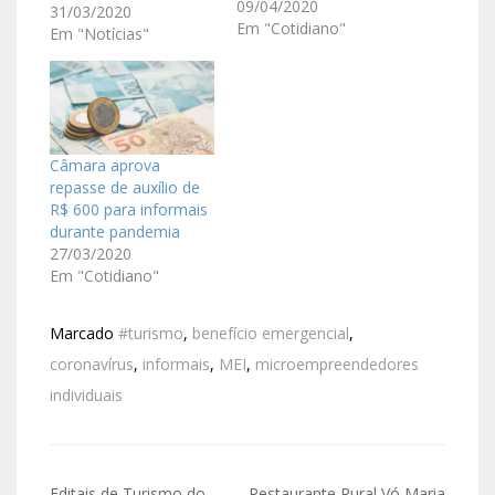
R$ 600 serão
09/04/2020
31/03/2020
depositados, nesta
Em "Cotidiano"
Em "Notícias"
quinta-feira, (9) de
abril, para as pessoas
inscritas no Cadastro
Único, que não
recebem Bolsa Família
e têm conta na Caixa
Câmara aprova
Econômica ou no
repasse de auxílio de
Banco do Brasil. Esse
R$ 600 para informais
grupo, de…
durante pandemia
27/03/2020
Em "Cotidiano"
Marcado
#turismo
,
benefício emergencial
,
coronavírus
,
informais
,
MEI
,
microempreendedores
individuais
Editais de Turismo do
Restaurante Rural Vó Maria