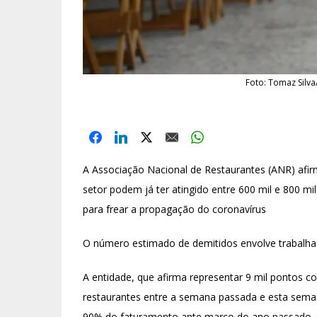
Foto: Tomaz Silva
A Associação Nacional de Restaurantes (ANR) afirmo
setor podem já ter atingido entre 600 mil e 800 m
para frear a propagação do coronavírus
O número estimado de demitidos envolve trabalhad
A entidade, que afirma representar 9 mil pontos c
restaurantes entre a semana passada e esta sem
90% do faturamento ante março do ano passado.