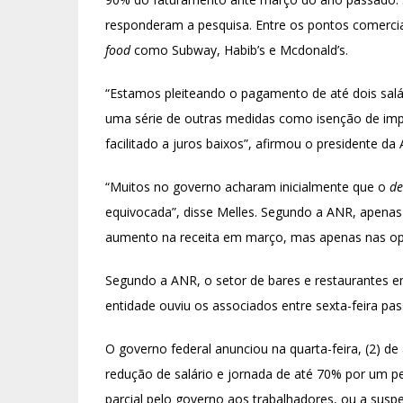
responderam a pesquisa. Entre os pontos comercia
food
como Subway, Habib’s e Mcdonald’s.
“Estamos pleiteando o pagamento de até dois salá
uma série de outras medidas como isenção de impost
facilitado a juros baixos”, afirmou o presidente d
“Muitos no governo acharam inicialmente que o
de
equivocada”, disse Melles. Segundo a ANR, apena
aumento na receita em março, mas apenas nas o
Segundo a ANR, o setor de bares e restaurantes e
entidade ouviu os associados entre sexta-feira pa
O governo federal anunciou na quarta-feira, (2) d
redução de salário e jornada de até 70% por um
parcial pelo governo aos trabalhadores, ou a susp