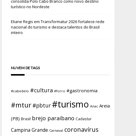
consolida Polo Cabo Branco como novo destino
turístico no Nordeste
Eliane Regis
em
Transformatur 2026 fortalece rede
nacional do turismo e destaca talentos do Brasil
inteiro
NUVEM DE TAGS
#cultura
#gastronomia
#cabedelo
#forro
#turismo
#mtur
#pbtur
Areia
Anac
brejo paraibano
(PB)
Brasil
Cadastur
coronavírus
Campina Grande
Carnaval