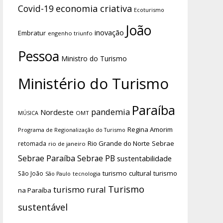
economia criativa
Covid-19
Ecoturismo
João
inovação
Embratur
engenho triunfo
Pessoa
Ministro do Turismo
Ministério do Turismo
Paraíba
pandemia
Nordeste
OMT
MÚSICA
Regina Amorim
Programa de Regionalização do Turismo
Rio Grande do Norte
Sebrae
retomada
rio de janeiro
Sebrae Paraíba
Sebrae PB
sustentabilidade
turismo cultural
turismo
São João
tecnologia
São Paulo
Turismo
turismo rural
na Paraíba
sustentável