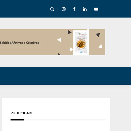
cha abre mentoria de storytelling com 10 vagas
PUBLICIDADE