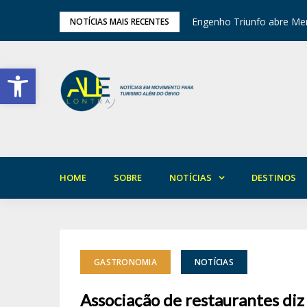
tival de Inverno das Serras
Engenho Triunfo abre Mem
NOTÍCIAS MAIS RECENTES
Barra de Ferramentas Aberta
HOME
SOBRE
NOTÍCIAS
DESTINOS
GASTRONOMIA
NOTÍCIAS
Associação de restaurantes diz 