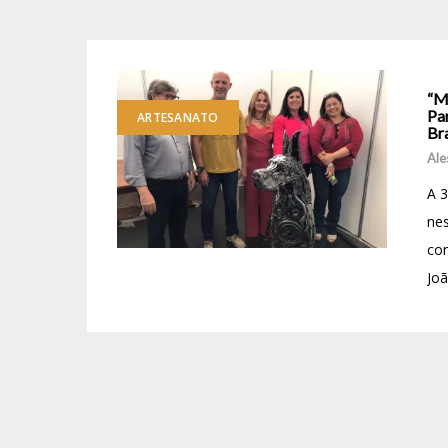
“Me
Par
ARTESANATO
Br
Ale
A 3
nes
co
Joã