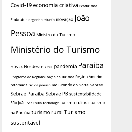
economia criativa
Covid-19
Ecoturismo
João
inovação
Embratur
engenho triunfo
Pessoa
Ministro do Turismo
Ministério do Turismo
Paraíba
pandemia
Nordeste
OMT
MÚSICA
Regina Amorim
Programa de Regionalização do Turismo
Rio Grande do Norte
Sebrae
retomada
rio de janeiro
Sebrae Paraíba
Sebrae PB
sustentabilidade
turismo cultural
turismo
São João
tecnologia
São Paulo
Turismo
turismo rural
na Paraíba
sustentável