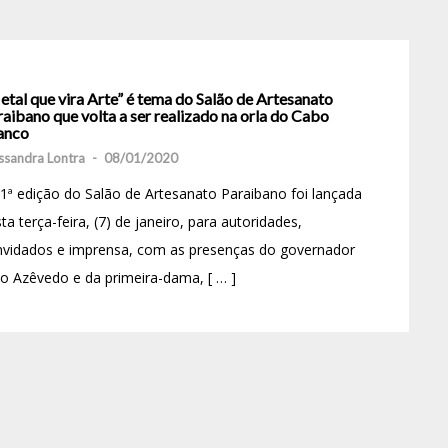
tal que vira Arte” é tema do Salão de Artesanato
aibano que volta a ser realizado na orla do Cabo
anco
ssandra Lontra
-
08/01/2020
1ª edição do Salão de Artesanato Paraibano foi lançada
ta terça-feira, (7) de janeiro, para autoridades,
nvidados e imprensa, com as presenças do governador
o Azêvedo e da primeira-dama, [ … ]