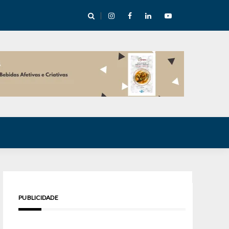
cha abre mentoria de storytelling com 10 vagas
PUBLICIDADE