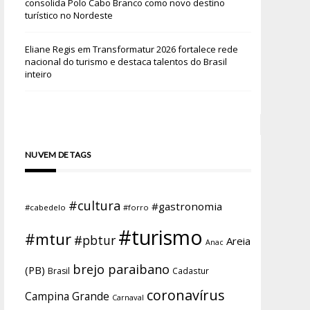
consolida Polo Cabo Branco como novo destino
turístico no Nordeste
Eliane Regis
em
Transformatur 2026 fortalece rede
nacional do turismo e destaca talentos do Brasil
inteiro
NUVEM DE TAGS
#cultura
#gastronomia
#cabedelo
#forro
#turismo
#mtur
#pbtur
Areia
Anac
brejo paraibano
(PB)
Brasil
Cadastur
coronavírus
Campina Grande
Carnaval