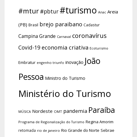
#turismo
#mtur
#pbtur
Areia
Anac
brejo paraibano
(PB)
Brasil
Cadastur
coronavírus
Campina Grande
Carnaval
economia criativa
Covid-19
Ecoturismo
João
inovação
Embratur
engenho triunfo
Pessoa
Ministro do Turismo
Ministério do Turismo
Paraíba
pandemia
Nordeste
OMT
MÚSICA
Regina Amorim
Programa de Regionalização do Turismo
Rio Grande do Norte
Sebrae
retomada
rio de janeiro