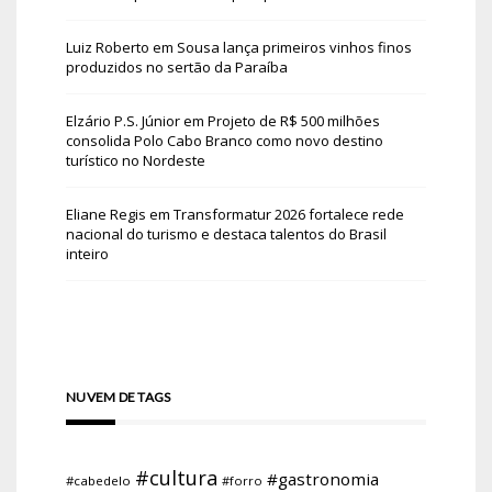
Luiz Roberto
em
Sousa lança primeiros vinhos finos
produzidos no sertão da Paraíba
Elzário P.S. Júnior
em
Projeto de R$ 500 milhões
consolida Polo Cabo Branco como novo destino
turístico no Nordeste
Eliane Regis
em
Transformatur 2026 fortalece rede
nacional do turismo e destaca talentos do Brasil
inteiro
NUVEM DE TAGS
#cultura
#gastronomia
#cabedelo
#forro