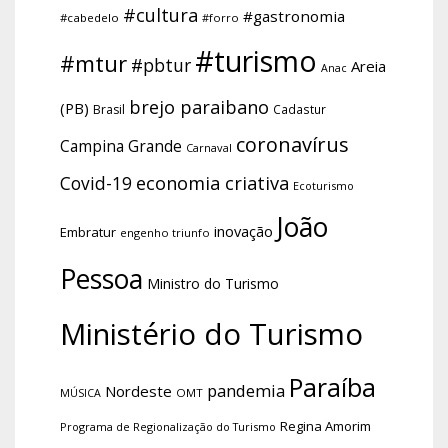
#cultura
#gastronomia
#cabedelo
#forro
#turismo
#mtur
#pbtur
Areia
Anac
brejo paraibano
(PB)
Brasil
Cadastur
coronavírus
Campina Grande
Carnaval
economia criativa
Covid-19
Ecoturismo
João
inovação
Embratur
engenho triunfo
Pessoa
Ministro do Turismo
Ministério do Turismo
Paraíba
pandemia
Nordeste
OMT
MÚSICA
Regina Amorim
Programa de Regionalização do Turismo