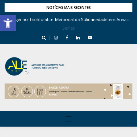
NOTÍCIAS MAIS RECENTES
Barra de Ferramentas Aberta
Dona Inês recebe Geraldo Azevedo no Festival de Inverno das
Engenho Triunfo abre Memorial da Solidariedade em Areia
Serras