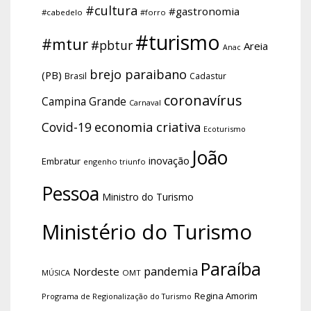
#cultura
#gastronomia
#cabedelo
#forro
#turismo
#mtur
#pbtur
Areia
Anac
brejo paraibano
(PB)
Brasil
Cadastur
coronavírus
Campina Grande
Carnaval
economia criativa
Covid-19
Ecoturismo
João
inovação
Embratur
engenho triunfo
Pessoa
Ministro do Turismo
Ministério do Turismo
Paraíba
pandemia
Nordeste
OMT
MÚSICA
Regina Amorim
Programa de Regionalização do Turismo