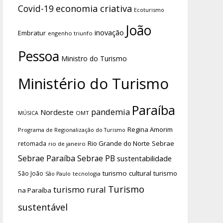
economia criativa
Covid-19
Ecoturismo
João
inovação
Embratur
engenho triunfo
Pessoa
Ministro do Turismo
Ministério do Turismo
Paraíba
pandemia
Nordeste
OMT
MÚSICA
Regina Amorim
Programa de Regionalização do Turismo
Rio Grande do Norte
Sebrae
retomada
rio de janeiro
Sebrae Paraíba
Sebrae PB
sustentabilidade
turismo cultural
turismo
São João
tecnologia
São Paulo
Turismo
turismo rural
na Paraíba
sustentável