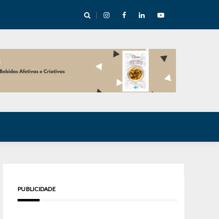
cha abre mentoria de storytelling com 10 vagas
PUBLICIDADE