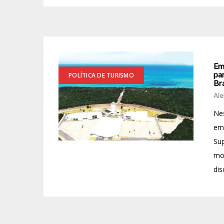
Em
pa
POLÍTICA DE TURISMO
Br
Ale
Nes
emp
Su
mo
dis