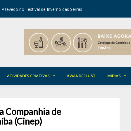
 Azevedo no Festival de Inverno das Serras
orial da Solidariedade em Areia
Mirian Ro
ATIVIDADES CRIATIVAS
#WANDERLUST
MÍDIAS
da Companhia de
íba (Cinep)