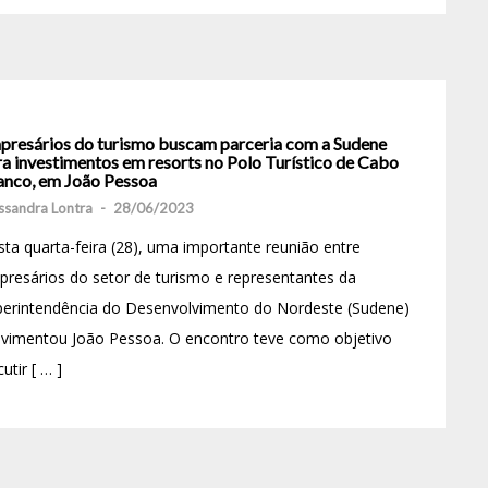
presários do turismo buscam parceria com a Sudene
ra investimentos em resorts no Polo Turístico de Cabo
anco, em João Pessoa
ssandra Lontra
-
28/06/2023
ta quarta-feira (28), uma importante reunião entre
resários do setor de turismo e representantes da
perintendência do Desenvolvimento do Nordeste (Sudene)
vimentou João Pessoa. O encontro teve como objetivo
cutir [ … ]