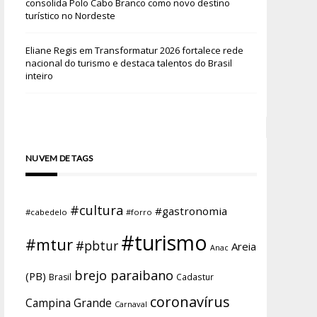
consolida Polo Cabo Branco como novo destino
turístico no Nordeste
Eliane Regis
em
Transformatur 2026 fortalece rede
nacional do turismo e destaca talentos do Brasil
inteiro
NUVEM DE TAGS
#cultura
#gastronomia
#cabedelo
#forro
#turismo
#mtur
#pbtur
Areia
Anac
brejo paraibano
(PB)
Brasil
Cadastur
coronavírus
Campina Grande
Carnaval