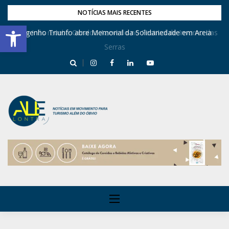
NOTÍCIAS MAIS RECENTES
Barra de Ferramentas Aberta
Dona Inês recebe Geraldo Azevedo no Festival de Inverno das
Engenho Triunfo abre Memorial da Solidariedade em Areia
Serras