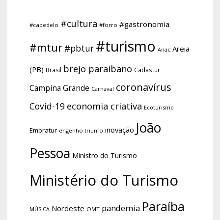
#cultura
#gastronomia
#cabedelo
#forro
#turismo
#mtur
#pbtur
Areia
Anac
brejo paraibano
(PB)
Brasil
Cadastur
coronavírus
Campina Grande
Carnaval
economia criativa
Covid-19
Ecoturismo
João
inovação
Embratur
engenho triunfo
Pessoa
Ministro do Turismo
Ministério do Turismo
Paraíba
pandemia
Nordeste
OMT
MÚSICA