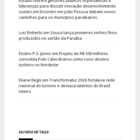
Estado reunirá gestores públicos especialistas e
lideranças para discutir inovação desenvolvimento
susten
em
Encontro em João Pessoa debate novos
caminhos para os municípios paraibanos
Luiz Roberto
em
Sousa lança primeiros vinhos finos
produzidos no sertão da Paraíba
Elzário P.S. Júnior
em
Projeto de R$ 500 milhões
consolida Polo Cabo Branco como novo destino
turístico no Nordeste
Eliane Regis
em
Transformatur 2026 fortalece rede
nacional do turismo e destaca talentos do Brasil
inteiro
NUVEM DE TAGS