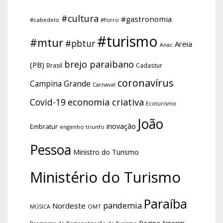
#cultura
#gastronomia
#cabedelo
#forro
#turismo
#mtur
#pbtur
Areia
Anac
brejo paraibano
(PB)
Brasil
Cadastur
coronavírus
Campina Grande
Carnaval
economia criativa
Covid-19
Ecoturismo
João
inovação
Embratur
engenho triunfo
Pessoa
Ministro do Turismo
Ministério do Turismo
Paraíba
pandemia
Nordeste
OMT
MÚSICA
Regina Amorim