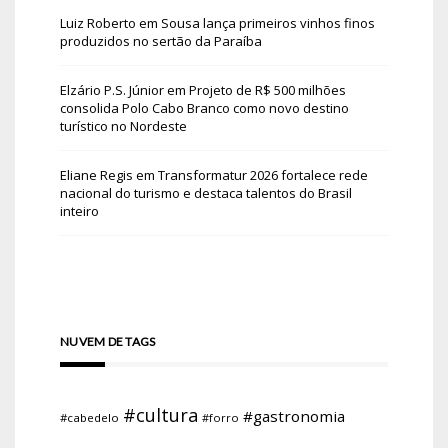
Luiz Roberto
em
Sousa lança primeiros vinhos finos
produzidos no sertão da Paraíba
Elzário P.S. Júnior
em
Projeto de R$ 500 milhões
consolida Polo Cabo Branco como novo destino
turístico no Nordeste
Eliane Regis
em
Transformatur 2026 fortalece rede
nacional do turismo e destaca talentos do Brasil
inteiro
NUVEM DE TAGS
#cultura
#gastronomia
#cabedelo
#forro