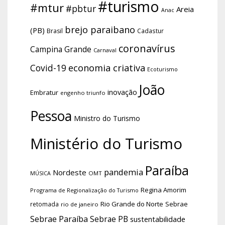
#turismo
#mtur
#pbtur
Areia
Anac
brejo paraibano
(PB)
Brasil
Cadastur
coronavírus
Campina Grande
Carnaval
economia criativa
Covid-19
Ecoturismo
João
inovação
Embratur
engenho triunfo
Pessoa
Ministro do Turismo
Ministério do Turismo
Paraíba
pandemia
Nordeste
OMT
MÚSICA
Regina Amorim
Programa de Regionalização do Turismo
Rio Grande do Norte
Sebrae
retomada
rio de janeiro
Sebrae Paraíba
Sebrae PB
sustentabilidade