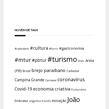
NUVEM DE TAGS
#cultura
#gastronomia
#cabedelo
#forro
#turismo
#mtur
#pbtur
Areia
Anac
brejo paraibano
(PB)
Brasil
Cadastur
coronavírus
Campina Grande
Carnaval
economia criativa
Covid-19
Ecoturismo
João
inovação
Embratur
engenho triunfo