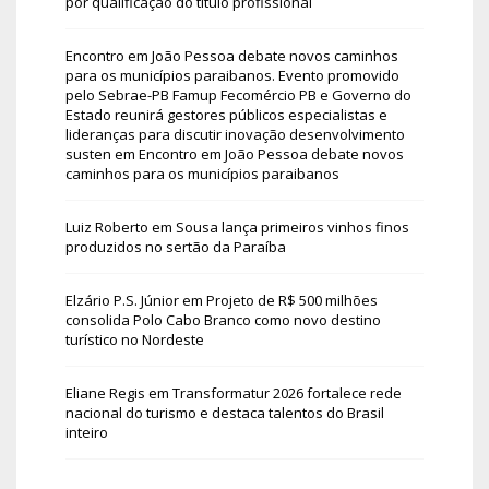
por qualificação do título profissional
Encontro em João Pessoa debate novos caminhos
para os municípios paraibanos. Evento promovido
pelo Sebrae-PB Famup Fecomércio PB e Governo do
Estado reunirá gestores públicos especialistas e
lideranças para discutir inovação desenvolvimento
susten
em
Encontro em João Pessoa debate novos
caminhos para os municípios paraibanos
Luiz Roberto
em
Sousa lança primeiros vinhos finos
produzidos no sertão da Paraíba
Elzário P.S. Júnior
em
Projeto de R$ 500 milhões
consolida Polo Cabo Branco como novo destino
turístico no Nordeste
Eliane Regis
em
Transformatur 2026 fortalece rede
nacional do turismo e destaca talentos do Brasil
inteiro