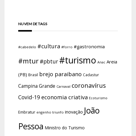
NUVEM DE TAGS
#cultura
#gastronomia
#cabedelo
#forro
#turismo
#mtur
#pbtur
Areia
Anac
brejo paraibano
(PB)
Brasil
Cadastur
coronavírus
Campina Grande
Carnaval
economia criativa
Covid-19
Ecoturismo
João
inovação
Embratur
engenho triunfo
Pessoa
Ministro do Turismo