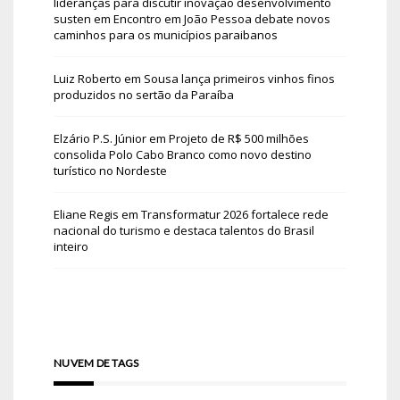
lideranças para discutir inovação desenvolvimento
susten
em
Encontro em João Pessoa debate novos
caminhos para os municípios paraibanos
Luiz Roberto
em
Sousa lança primeiros vinhos finos
produzidos no sertão da Paraíba
Elzário P.S. Júnior
em
Projeto de R$ 500 milhões
consolida Polo Cabo Branco como novo destino
turístico no Nordeste
Eliane Regis
em
Transformatur 2026 fortalece rede
nacional do turismo e destaca talentos do Brasil
inteiro
NUVEM DE TAGS