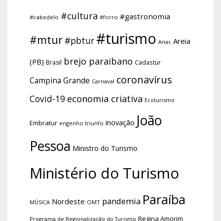
#cultura
#gastronomia
#cabedelo
#forro
#turismo
#mtur
#pbtur
Areia
Anac
brejo paraibano
(PB)
Brasil
Cadastur
coronavírus
Campina Grande
Carnaval
economia criativa
Covid-19
Ecoturismo
João
inovação
Embratur
engenho triunfo
Pessoa
Ministro do Turismo
Ministério do Turismo
Paraíba
pandemia
Nordeste
OMT
MÚSICA
Regina Amorim
Programa de Regionalização do Turismo