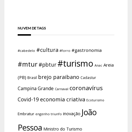
NUVEM DE TAGS
#cultura
#gastronomia
#cabedelo
#forro
#turismo
#mtur
#pbtur
Areia
Anac
brejo paraibano
(PB)
Brasil
Cadastur
coronavírus
Campina Grande
Carnaval
economia criativa
Covid-19
Ecoturismo
João
inovação
Embratur
engenho triunfo
Pessoa
Ministro do Turismo