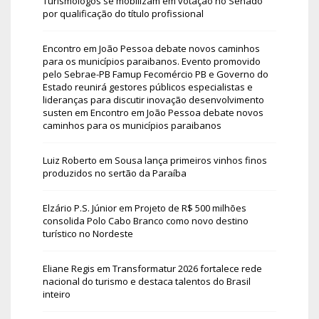
Turismólogos se mobilizam em votação no Senado
por qualificação do título profissional
Encontro em João Pessoa debate novos caminhos
para os municípios paraibanos. Evento promovido
pelo Sebrae-PB Famup Fecomércio PB e Governo do
Estado reunirá gestores públicos especialistas e
lideranças para discutir inovação desenvolvimento
susten
em
Encontro em João Pessoa debate novos
caminhos para os municípios paraibanos
Luiz Roberto
em
Sousa lança primeiros vinhos finos
produzidos no sertão da Paraíba
Elzário P.S. Júnior
em
Projeto de R$ 500 milhões
consolida Polo Cabo Branco como novo destino
turístico no Nordeste
Eliane Regis
em
Transformatur 2026 fortalece rede
nacional do turismo e destaca talentos do Brasil
inteiro