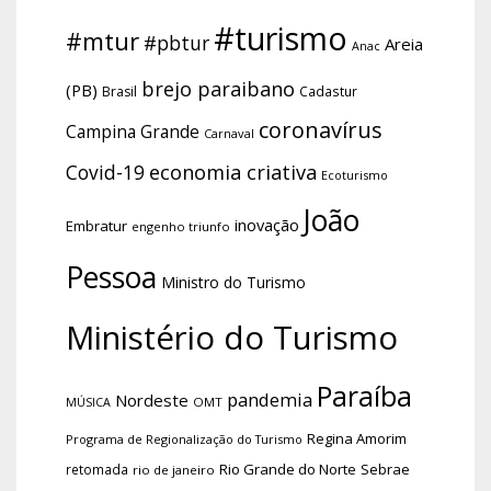
#turismo
#mtur
#pbtur
Areia
Anac
brejo paraibano
(PB)
Brasil
Cadastur
coronavírus
Campina Grande
Carnaval
economia criativa
Covid-19
Ecoturismo
João
inovação
Embratur
engenho triunfo
Pessoa
Ministro do Turismo
Ministério do Turismo
Paraíba
pandemia
Nordeste
OMT
MÚSICA
Regina Amorim
Programa de Regionalização do Turismo
Rio Grande do Norte
Sebrae
retomada
rio de janeiro