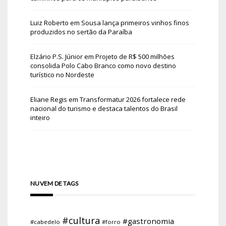
Luiz Roberto
em
Sousa lança primeiros vinhos finos
produzidos no sertão da Paraíba
Elzário P.S. Júnior
em
Projeto de R$ 500 milhões
consolida Polo Cabo Branco como novo destino
turístico no Nordeste
Eliane Regis
em
Transformatur 2026 fortalece rede
nacional do turismo e destaca talentos do Brasil
inteiro
NUVEM DE TAGS
#cultura
#gastronomia
#cabedelo
#forro