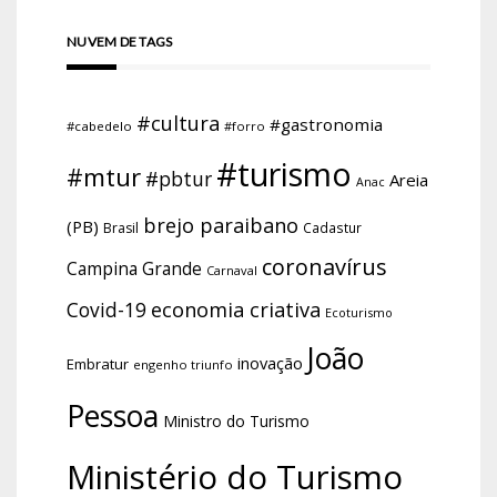
NUVEM DE TAGS
#cultura
#gastronomia
#cabedelo
#forro
#turismo
#mtur
#pbtur
Areia
Anac
brejo paraibano
(PB)
Brasil
Cadastur
coronavírus
Campina Grande
Carnaval
economia criativa
Covid-19
Ecoturismo
João
inovação
Embratur
engenho triunfo
Pessoa
Ministro do Turismo
Ministério do Turismo