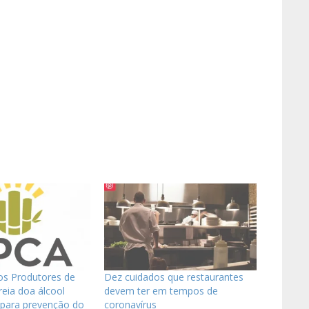
os Produtores de
Dez cuidados que restaurantes
eia doa álcool
devem ter em tempos de
 para prevenção do
coronavírus