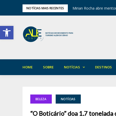
ariedade em Areia
Mirian Rocha abre mentor
NOTÍCIAS MAIS RECENTES
Barra de Ferramentas Aberta
HOME
SOBRE
NOTÍCIAS
DESTINOS
BELEZA
NOTÍCIAS
“O Boticário” doa 1,7 tonelada 