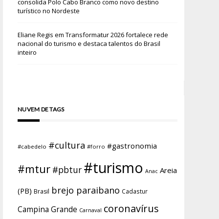
consolida Polo Cabo Branco como novo destino
turístico no Nordeste
Eliane Regis
em
Transformatur 2026 fortalece rede
nacional do turismo e destaca talentos do Brasil
inteiro
NUVEM DE TAGS
#cultura
#gastronomia
#cabedelo
#forro
#turismo
#mtur
#pbtur
Areia
Anac
brejo paraibano
(PB)
Brasil
Cadastur
coronavírus
Campina Grande
Carnaval