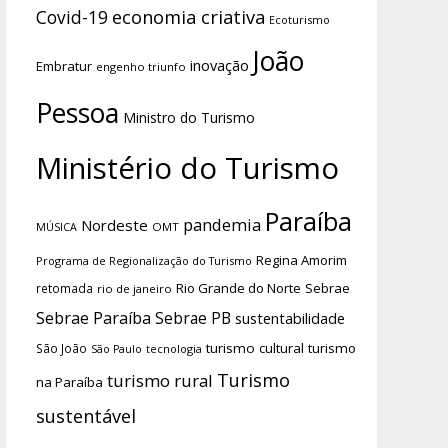
economia criativa
Covid-19
Ecoturismo
João
inovação
Embratur
engenho triunfo
Pessoa
Ministro do Turismo
Ministério do Turismo
Paraíba
pandemia
Nordeste
OMT
MÚSICA
Regina Amorim
Programa de Regionalização do Turismo
Rio Grande do Norte
Sebrae
retomada
rio de janeiro
Sebrae Paraíba
Sebrae PB
sustentabilidade
turismo cultural
turismo
São João
tecnologia
São Paulo
Turismo
turismo rural
na Paraíba
sustentável