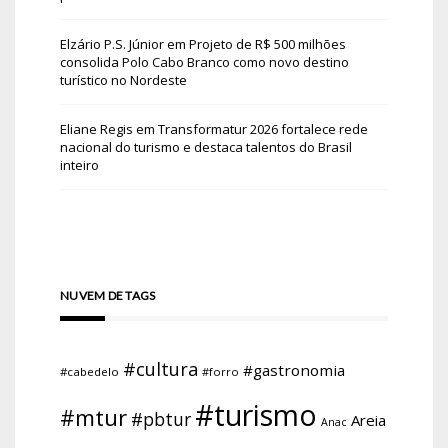
Elzário P.S. Júnior
em
Projeto de R$ 500 milhões
consolida Polo Cabo Branco como novo destino
turístico no Nordeste
Eliane Regis
em
Transformatur 2026 fortalece rede
nacional do turismo e destaca talentos do Brasil
inteiro
NUVEM DE TAGS
#cultura
#gastronomia
#cabedelo
#forro
#turismo
#mtur
#pbtur
Areia
Anac