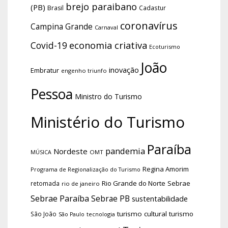
brejo paraibano
(PB)
Brasil
Cadastur
coronavírus
Campina Grande
Carnaval
economia criativa
Covid-19
Ecoturismo
João
inovação
Embratur
engenho triunfo
Pessoa
Ministro do Turismo
Ministério do Turismo
Paraíba
pandemia
Nordeste
OMT
MÚSICA
Regina Amorim
Programa de Regionalização do Turismo
Rio Grande do Norte
Sebrae
retomada
rio de janeiro
Sebrae Paraíba
Sebrae PB
sustentabilidade
turismo cultural
turismo
São João
tecnologia
São Paulo