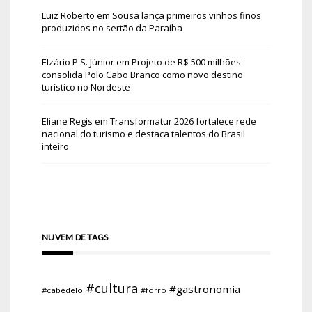
Luiz Roberto
em
Sousa lança primeiros vinhos finos
produzidos no sertão da Paraíba
Elzário P.S. Júnior
em
Projeto de R$ 500 milhões
consolida Polo Cabo Branco como novo destino
turístico no Nordeste
Eliane Regis
em
Transformatur 2026 fortalece rede
nacional do turismo e destaca talentos do Brasil
inteiro
NUVEM DE TAGS
#cultura
#gastronomia
#cabedelo
#forro