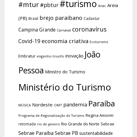
#turismo
#mtur
#pbtur
Areia
Anac
brejo paraibano
(PB)
Brasil
Cadastur
coronavírus
Campina Grande
Carnaval
economia criativa
Covid-19
Ecoturismo
João
inovação
Embratur
engenho triunfo
Pessoa
Ministro do Turismo
Ministério do Turismo
Paraíba
pandemia
Nordeste
OMT
MÚSICA
Regina Amorim
Programa de Regionalização do Turismo
Rio Grande do Norte
Sebrae
retomada
rio de janeiro
Sebrae Paraíba
Sebrae PB
sustentabilidade