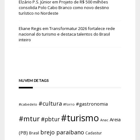
Elzário P.S. Júnior
em
Projeto de R$ 500 milhões
consolida Polo Cabo Branco como novo destino
turístico no Nordeste
Eliane Regis
em
Transformatur 2026 fortalece rede
nacional do turismo e destaca talentos do Brasil
inteiro
NUVEM DE TAGS
#cultura
#gastronomia
#cabedelo
#forro
#turismo
#mtur
#pbtur
Areia
Anac
brejo paraibano
(PB)
Brasil
Cadastur