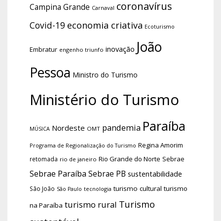
coronavírus
Campina Grande
Carnaval
economia criativa
Covid-19
Ecoturismo
João
inovação
Embratur
engenho triunfo
Pessoa
Ministro do Turismo
Ministério do Turismo
Paraíba
pandemia
Nordeste
OMT
MÚSICA
Regina Amorim
Programa de Regionalização do Turismo
Rio Grande do Norte
Sebrae
retomada
rio de janeiro
Sebrae Paraíba
Sebrae PB
sustentabilidade
turismo cultural
turismo
São João
tecnologia
São Paulo
Turismo
turismo rural
na Paraíba