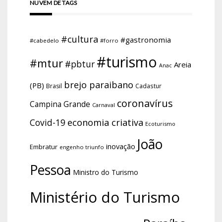
NUVEM DE TAGS
#cultura
#gastronomia
#cabedelo
#forro
#turismo
#mtur
#pbtur
Areia
Anac
brejo paraibano
(PB)
Brasil
Cadastur
coronavírus
Campina Grande
Carnaval
economia criativa
Covid-19
Ecoturismo
João
inovação
Embratur
engenho triunfo
Pessoa
Ministro do Turismo
Ministério do Turismo