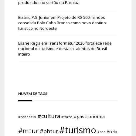
produzidos no sertão da Paraíba
Elzário P.S. Júnior
em
Projeto de R$ 500 milhões
consolida Polo Cabo Branco como novo destino
turístico no Nordeste
Eliane Regis
em
Transformatur 2026 fortalece rede
nacional do turismo e destaca talentos do Brasil
inteiro
NUVEM DE TAGS
#cultura
#gastronomia
#cabedelo
#forro
#turismo
#mtur
#pbtur
Areia
Anac