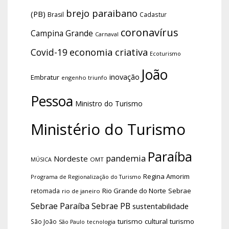
brejo paraibano
(PB)
Brasil
Cadastur
coronavírus
Campina Grande
Carnaval
economia criativa
Covid-19
Ecoturismo
João
inovação
Embratur
engenho triunfo
Pessoa
Ministro do Turismo
Ministério do Turismo
Paraíba
pandemia
Nordeste
OMT
MÚSICA
Regina Amorim
Programa de Regionalização do Turismo
Rio Grande do Norte
Sebrae
retomada
rio de janeiro
Sebrae Paraíba
Sebrae PB
sustentabilidade
turismo cultural
turismo
São João
tecnologia
São Paulo