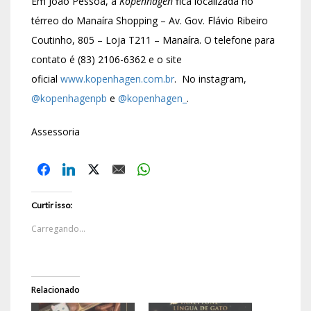
Em João Pessoa, a
Kopenhagen
fica localizada no
térreo do Manaíra Shopping – Av. Gov. Flávio Ribeiro
Coutinho, 805 – Loja T211 – Manaíra. O telefone para
contato é (83) 2106-6362 e o site
oficial
www.kopenhagen.com.br
. No instagram,
@kopenhagenpb
e
@kopenhagen_
.
Assessoria
Curtir isso:
Carregando...
Relacionado