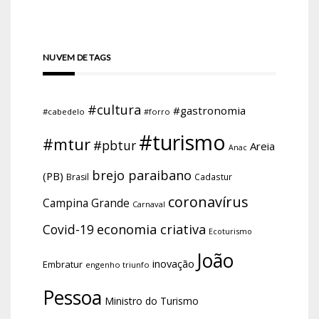
NUVEM DE TAGS
#cultura
#gastronomia
#cabedelo
#forro
#turismo
#mtur
#pbtur
Areia
Anac
brejo paraibano
(PB)
Brasil
Cadastur
coronavírus
Campina Grande
Carnaval
economia criativa
Covid-19
Ecoturismo
João
inovação
Embratur
engenho triunfo
Pessoa
Ministro do Turismo