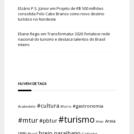
Elzário P.S. Júnior
em
Projeto de R$ 500 milhões
consolida Polo Cabo Branco como novo destino
turístico no Nordeste
Eliane Regis
em
Transformatur 2026 fortalece rede
nacional do turismo e destaca talentos do Brasil
inteiro
NUVEM DE TAGS
#cultura
#gastronomia
#cabedelo
#forro
#turismo
#mtur
#pbtur
Areia
Anac
brejo paraibano
(PB)
Brasil
Cadastur