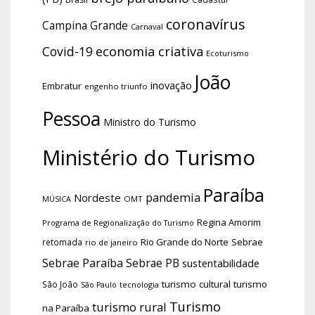
coronavírus
Campina Grande
Carnaval
economia criativa
Covid-19
Ecoturismo
João
inovação
Embratur
engenho triunfo
Pessoa
Ministro do Turismo
Ministério do Turismo
Paraíba
pandemia
Nordeste
OMT
MÚSICA
Regina Amorim
Programa de Regionalização do Turismo
Rio Grande do Norte
Sebrae
retomada
rio de janeiro
Sebrae Paraíba
Sebrae PB
sustentabilidade
turismo cultural
turismo
São João
tecnologia
São Paulo
Turismo
turismo rural
na Paraíba