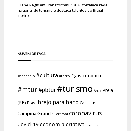
Eliane Regis
em
Transformatur 2026 fortalece rede
nacional do turismo e destaca talentos do Brasil
inteiro
NUVEM DE TAGS
#cultura
#gastronomia
#cabedelo
#forro
#turismo
#mtur
#pbtur
Areia
Anac
brejo paraibano
(PB)
Brasil
Cadastur
coronavírus
Campina Grande
Carnaval
economia criativa
Covid-19
Ecoturismo