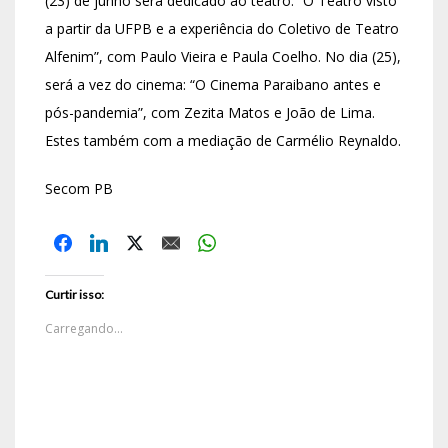
(23) de junho será dedicado ao teatro: “O Teatro visto
a partir da UFPB e a experiência do Coletivo de Teatro
Alfenim”, com Paulo Vieira e Paula Coelho. No dia (25),
será a vez do cinema: “O Cinema Paraibano antes e
pós-pandemia”, com Zezita Matos e João de Lima.
Estes também com a mediação de Carmélio Reynaldo.
Secom PB
Curtir isso:
Carregando...