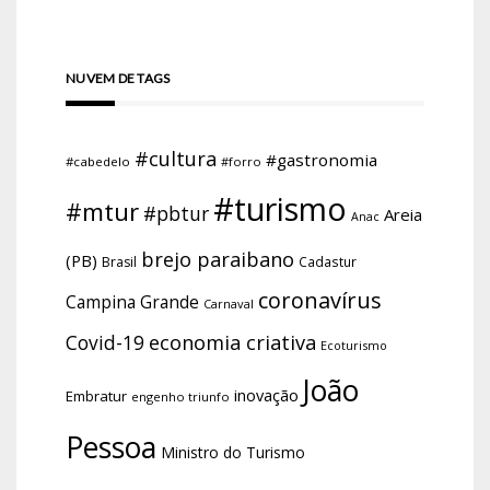
NUVEM DE TAGS
#cultura
#gastronomia
#cabedelo
#forro
#turismo
#mtur
#pbtur
Areia
Anac
brejo paraibano
(PB)
Brasil
Cadastur
coronavírus
Campina Grande
Carnaval
economia criativa
Covid-19
Ecoturismo
João
inovação
Embratur
engenho triunfo
Pessoa
Ministro do Turismo