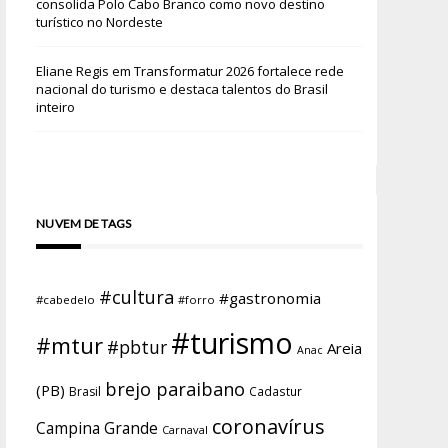
consolida Polo Cabo Branco como novo destino
turístico no Nordeste
Eliane Regis
em
Transformatur 2026 fortalece rede
nacional do turismo e destaca talentos do Brasil
inteiro
NUVEM DE TAGS
#cultura
#gastronomia
#cabedelo
#forro
#turismo
#mtur
#pbtur
Areia
Anac
brejo paraibano
(PB)
Brasil
Cadastur
coronavírus
Campina Grande
Carnaval