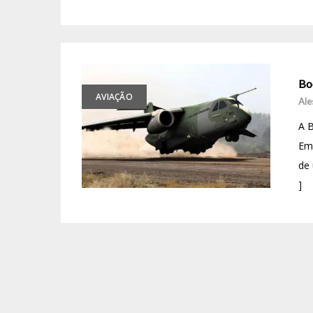
Bo
AVIAÇÃO
Ale
A B
Em
de 
]