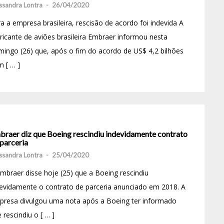
ssandra Lontra
-
26/04/2020
a a empresa brasileira, rescisão de acordo foi indevida A
ricante de aviões brasileira Embraer informou nesta
ingo (26) que, após o fim do acordo de US$ 4,2 bilhões
 [ … ]
braer diz que Boeing rescindiu indevidamente contrato
parceria
ssandra Lontra
-
25/04/2020
mbraer disse hoje (25) que a Boeing rescindiu
evidamente o contrato de parceria anunciado em 2018. A
presa divulgou uma nota após a Boeing ter informado
 rescindiu o [ … ]