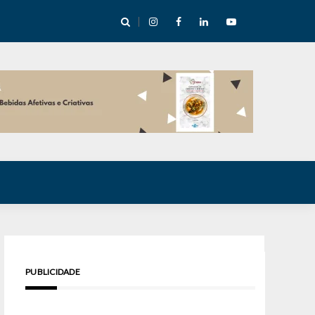
cha abre mentoria de storytelling com 10 vagas
PUBLICIDADE