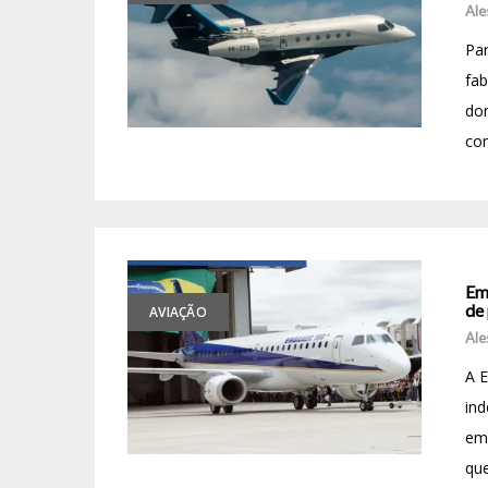
Ale
Par
fab
dom
com
Em
de 
AVIAÇÃO
Ale
A E
ind
em
que