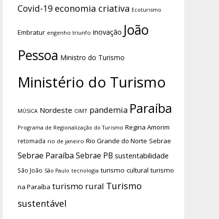
economia criativa
Covid-19
Ecoturismo
João
inovação
Embratur
engenho triunfo
Pessoa
Ministro do Turismo
Ministério do Turismo
Paraíba
pandemia
Nordeste
OMT
MÚSICA
Regina Amorim
Programa de Regionalização do Turismo
Rio Grande do Norte
Sebrae
retomada
rio de janeiro
Sebrae Paraíba
Sebrae PB
sustentabilidade
turismo cultural
turismo
São João
tecnologia
São Paulo
Turismo
turismo rural
na Paraíba
sustentável