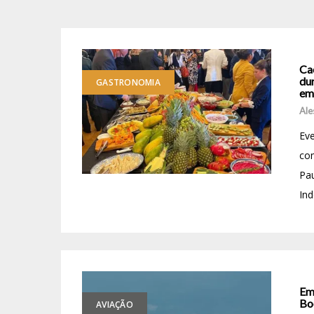
Ca
du
GASTRONOMIA
em
Ale
Ev
com
Pa
Ind
Em
Bo
AVIAÇÃO