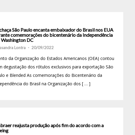
chaça São Paulo encanta embaixador do Brasil nos EUA
rante comemorações do bicentenário da Independência
 Washington DC
ssandra Lontra
-
20/09/2022
ento da Organização do Estados Americanos (OEA) contou
 degustação dos rótulos exclusivos para exportação São
ulo e Blended As comemorações do Bicentenário da
ependência do Brasil na Organização dos [ … ]
braer reajusta produção após fim do acordo com a
eing