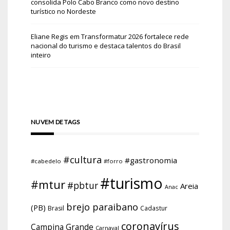
consolida Polo Cabo Branco como novo destino
turístico no Nordeste
Eliane Regis
em
Transformatur 2026 fortalece rede
nacional do turismo e destaca talentos do Brasil
inteiro
NUVEM DE TAGS
#cultura
#gastronomia
#cabedelo
#forro
#turismo
#mtur
#pbtur
Areia
Anac
brejo paraibano
(PB)
Brasil
Cadastur
coronavírus
Campina Grande
Carnaval