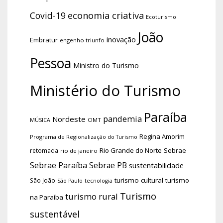
economia criativa
Covid-19
Ecoturismo
João
inovação
Embratur
engenho triunfo
Pessoa
Ministro do Turismo
Ministério do Turismo
Paraíba
pandemia
Nordeste
OMT
MÚSICA
Regina Amorim
Programa de Regionalização do Turismo
Rio Grande do Norte
Sebrae
retomada
rio de janeiro
Sebrae Paraíba
Sebrae PB
sustentabilidade
turismo cultural
turismo
São João
tecnologia
São Paulo
Turismo
turismo rural
na Paraíba
sustentável