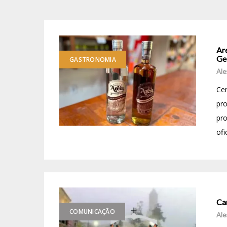
Ar
Ge
GASTRONOMIA
Ale
Cer
pro
pro
ofi
Ca
COMUNICAÇÃO
Ale