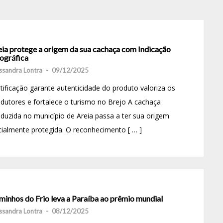
eia protege a origem da sua cachaça com Indicação
ográfica
ssandra Lontra
-
09/12/2025
tificação garante autenticidade do produto valoriza os
dutores e fortalece o turismo no Brejo A cachaça
duzida no município de Areia passa a ter sua origem
cialmente protegida. O reconhecimento [ … ]
minhos do Frio leva a Paraíba ao prêmio mundial
ssandra Lontra
-
08/12/2025