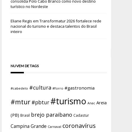
consolida Polo Cabo Branco como novo destino
turístico no Nordeste
Eliane Regis
em
Transformatur 2026 fortalece rede
nacional do turismo e destaca talentos do Brasil
inteiro
NUVEM DE TAGS
#cultura
#gastronomia
#cabedelo
#forro
#turismo
#mtur
#pbtur
Areia
Anac
brejo paraibano
(PB)
Brasil
Cadastur
coronavírus
Campina Grande
Carnaval