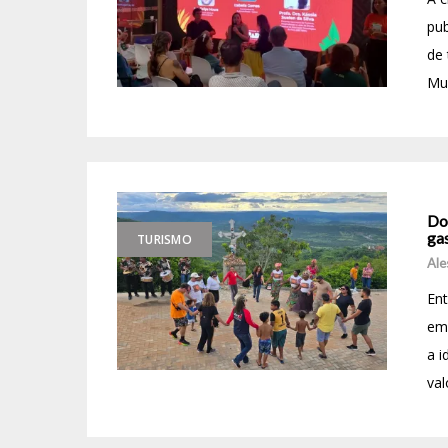
pub
de 
Mud
Don
ga
TURISMO
Ale
Ent
em 
a 
val