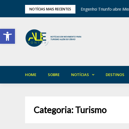
tival de Inverno das Serras
Engenho Triunfo abre Mem
NOTÍCIAS MAIS RECENTES
Barra de Ferramentas Aberta
HOME
SOBRE
NOTÍCIAS
DESTINOS
Categoria:
Turismo