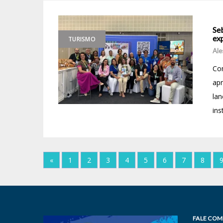
Se
exp
TURISMO
Ale
Co
apr
lan
ins
«
1
2
3
4
5
6
7
8
FALE COM