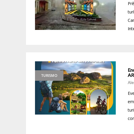
Prê
tur
Cam
Int
Enc
AR
TURISMO
Ale
Eve
em 
tur
con