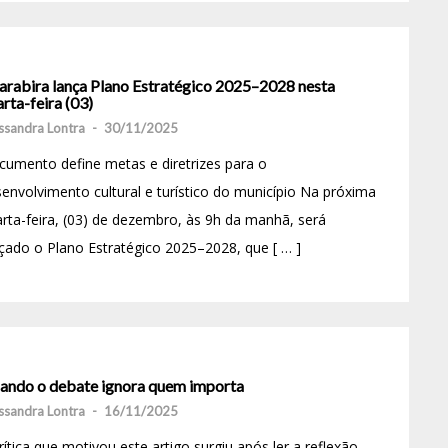
arabira lança Plano Estratégico 2025–2028 nesta
rta-feira (03)
ssandra Lontra
-
30/11/2025
umento define metas e diretrizes para o
envolvimento cultural e turístico do município Na próxima
rta-feira, (03) de dezembro, às 9h da manhã, será
çado o Plano Estratégico 2025–2028, que [ … ]
ando o debate ignora quem importa
ssandra Lontra
-
16/11/2025
rítica que motivou este artigo surgiu após ler a reflexão