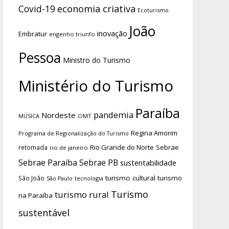
economia criativa
Covid-19
Ecoturismo
João
inovação
Embratur
engenho triunfo
Pessoa
Ministro do Turismo
Ministério do Turismo
Paraíba
pandemia
Nordeste
OMT
MÚSICA
Regina Amorim
Programa de Regionalização do Turismo
Rio Grande do Norte
Sebrae
retomada
rio de janeiro
Sebrae Paraíba
Sebrae PB
sustentabilidade
turismo cultural
turismo
São João
tecnologia
São Paulo
Turismo
turismo rural
na Paraíba
sustentável