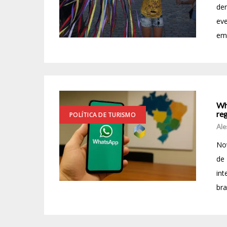
den
eve
em 
Wh
re
POLÍTICA DE TURISMO
Ale
No
de 
int
bra