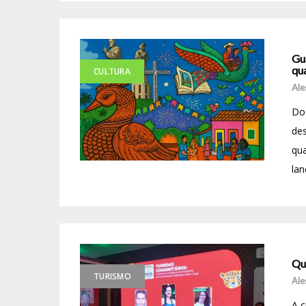
Gu
qua
CULTURA
Ale
Doc
des
qua
lan
Qu
TURISMO
Ale
A c