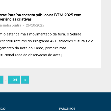
brae Paraíba encanta público na BTM 2025 com
eriências criativas
ssandra Lontra
-
26/10/2025
m o estande mais movimentado da feira, o Sebrae
esentou roteiros do Programa ART, atrações culturais e o
çamento da Rota do Canto, primeira rota
titucionalizada de observação de aves [ … ]
9
...
104
»
IGO
PARCEIROS