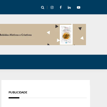
cha abre mentoria de storytelling com 10 vagas
PUBLICIDADE