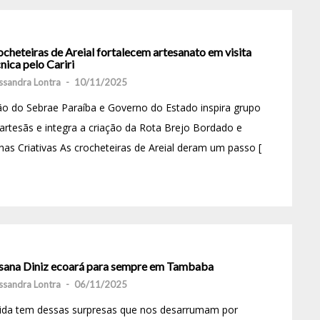
cheteiras de Areial fortalecem artesanato em visita
nica pelo Cariri
ssandra Lontra
-
10/11/2025
o do Sebrae Paraíba e Governo do Estado inspira grupo
artesãs e integra a criação da Rota Brejo Bordado e
has Criativas As crocheteiras de Areial deram um passo [
sana Diniz ecoará para sempre em Tambaba
ssandra Lontra
-
06/11/2025
vida tem dessas surpresas que nos desarrumam por