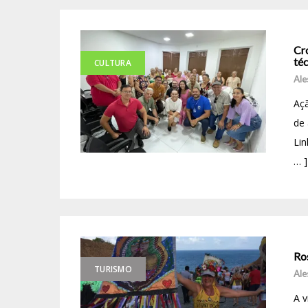
Cro
téc
CULTURA
Ale
Açã
de 
Lin
… ]
Ro
TURISMO
Ale
A 