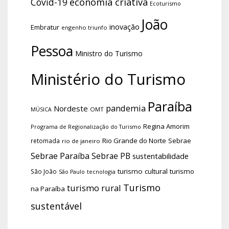
economia criativa
Covid-19
Ecoturismo
João
inovação
Embratur
engenho triunfo
Pessoa
Ministro do Turismo
Ministério do Turismo
Paraíba
pandemia
Nordeste
OMT
MÚSICA
Regina Amorim
Programa de Regionalização do Turismo
Rio Grande do Norte
Sebrae
retomada
rio de janeiro
Sebrae Paraíba
Sebrae PB
sustentabilidade
turismo cultural
turismo
São João
tecnologia
São Paulo
Turismo
turismo rural
na Paraíba
sustentável