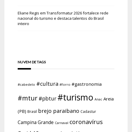
Eliane Regis
em
Transformatur 2026 fortalece rede
nacional do turismo e destaca talentos do Brasil
inteiro
NUVEM DE TAGS
#cultura
#gastronomia
#cabedelo
#forro
#turismo
#mtur
#pbtur
Areia
Anac
brejo paraibano
(PB)
Brasil
Cadastur
coronavírus
Campina Grande
Carnaval