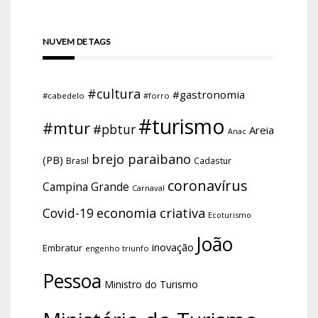
NUVEM DE TAGS
#cultura
#gastronomia
#cabedelo
#forro
#turismo
#mtur
#pbtur
Areia
Anac
brejo paraibano
(PB)
Brasil
Cadastur
coronavírus
Campina Grande
Carnaval
economia criativa
Covid-19
Ecoturismo
João
inovação
Embratur
engenho triunfo
Pessoa
Ministro do Turismo