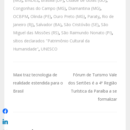
(MG)
,
BNDES
,
Brasília (DF)
,
Cidade de Goiás (GO)
,
Congonhas do Campo (MG)
,
Diamantina (MG)
,
OCBPM
,
Olinda (PE)
,
Ouro Preto (MG)
,
Paraty
,
Rio de
Janeiro (RJ)
,
Salvador (BA)
,
São Cristóvão (SE)
,
São
Miguel das Missões (RS)
,
São Raimundo Nonato (PI)
,
sítios declarados "Patrimônio Cultural da
Humanidade"
,
UNESCO
Maxi traz tecnologia de
Fórum de Turismo Vale
realidade estendida para o
dos Sertões é a 4ª Região
Brasil
Turística da Paraíba a se
formalizar