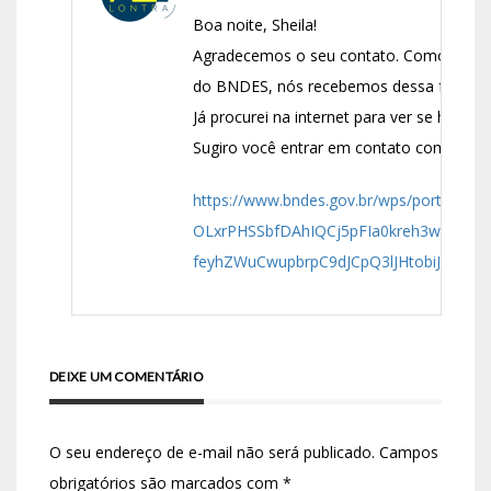
Boa noite, Sheila!
Agradecemos o seu contato. Como nós som
do BNDES, nós recebemos dessa forma, s
Já procurei na internet para ver se havi
Sugiro você entrar em contato com o próp
https://www.bndes.gov.br/wps/portal/si
OLxrPHSSbfDAhIQCj5pFIa0kreh3wS0zS
feyhZWuCwupbrpC9dJCpQ3lJHtobiJz7uXo
DEIXE UM COMENTÁRIO
O seu endereço de e-mail não será publicado.
Campos
obrigatórios são marcados com
*