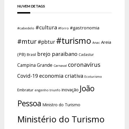
NUVEM DE TAGS
#cultura
#gastronomia
#cabedelo
#forro
#turismo
#mtur
#pbtur
Areia
Anac
brejo paraibano
(PB)
Brasil
Cadastur
coronavírus
Campina Grande
Carnaval
economia criativa
Covid-19
Ecoturismo
João
inovação
Embratur
engenho triunfo
Pessoa
Ministro do Turismo
Ministério do Turismo