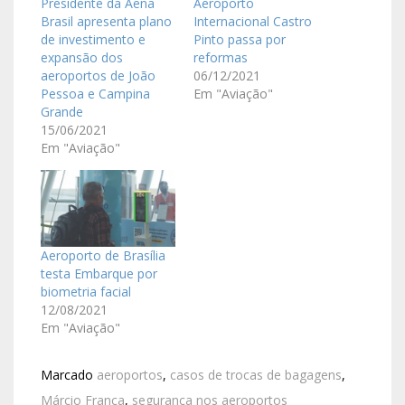
Presidente da Aena
Aeroporto
Brasil apresenta plano
Internacional Castro
de investimento e
Pinto passa por
expansão dos
reformas
aeroportos de João
06/12/2021
Pessoa e Campina
Em "Aviação"
Grande
15/06/2021
Em "Aviação"
Aeroporto de Brasília
testa Embarque por
biometria facial
12/08/2021
Em "Aviação"
Marcado
aeroportos
,
casos de trocas de bagagens
,
Márcio França
,
segurança nos aeroportos